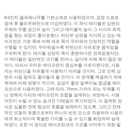
8/4인치 물푸레나무를 기본소재로 사용하였으며, 검정 도료로
염색 후 폴리우레탄으로 마감하였다. 이 좌식 테이블은 상판의
두께와 무릎 공간의 높이 그리고 테이블의 높이 그 사이의 최적
점을 찾는 과정이 흥미로웠다. 하단부 상판을 지지하고 있는 에
이프런은 가로 폭에 비해 세로 폭이 두터워야 안정적인 역할을
수행할 수 있지만, 두터워질수록 하반신의 자유로운 움직임을
구속하게 된다. 테이블 상판의 폭이 충분하다면 관계없겠지만,
이 테이블은 일반적인 크기를 벗어나, 길이에 비해 폭이 좁은 편
이다. 따라서 두터운 에이프런이 중심부를 가로지른다면, 사용
자는 하반신을 자유롭게 사용하기 어려울 것이며, 그로 인해 상
판의 사용 범위도 줄어들게 될 것이다. 이 문제를 해결하기 위해
목재에 비해 변형이 적으며, 강성이 좋은 알루미늄 합금을 에이
프런으로 사용하였다. 그에 따라, 70mm 가까이 되는 두께를 지
닌 양측의 다리와 에이프런의 조합을 설계하는 과정에서, 사용
자만이 누릴 수 있는 숨겨진 디테일이 추가되었다. 이 절제된 장
식은 심플한 전체 형상의 흐름을 방해하지 않도록, 그리고 전체
적인 조형의 흐름으로부터 하나의 반전 요소로 작용하여 사용자
에게 희소적이며 특별한 가치를 느낄 수 있기를 희망하며 설계
하였다. 또한 이 장식은 에이프런과의 구조를 이어주기 위한 필